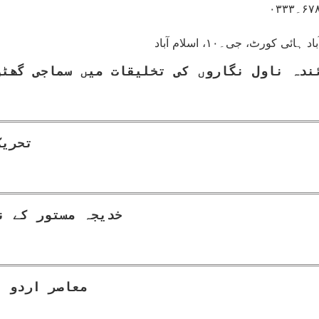
 کورٹ، جی۔۱۰، اسلام آباد
ندہ ناول نگاروں کی تخلیقات میں سماجی گھٹن
تحریک
خدیجہ مستور کے ن
معاصر اردو ت