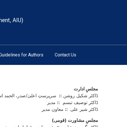
ment, AIU)
Guidelines for Authors
Contact Us
مجلسِ ادارت
ڈاکٹر شکیل روشن
::
سرپرستِ اعلیٰ/صدر، الحمد اسلا
ڈاکٹر توصیف تبسم
::
مدیر
ڈاکٹر شیر علی
::
معاون مدیر
(مجلسِ مشاورت (قومی
ڈاکٹر گوہر نوشاہی
::
شعبۂ اردو، فیڈرل اردو یونیور