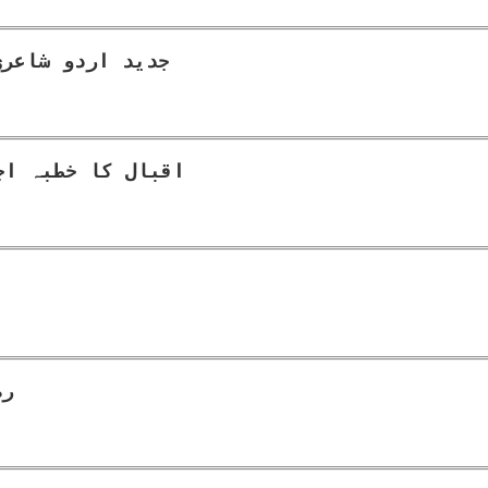
جدید اردو شاعری
اقبال کا خطبہ اج
رض