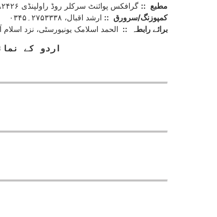
مطبع
::
گرافکس پوائنٹ سرکلر روڈ راولپنڈی ۶۷۸۲۴۲۶۔۰۳۳۳
کمپوزنگ/سرورق
::
ارشد اقبال، ۲۷۵۳۳۳۸۔۰۳۴۵
برائے رابطہ
::
الحمد اسلامک یونیورسٹی، نزد اسلام آباد ہائی
اردو کے نمائ