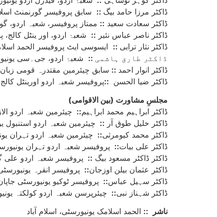
ڈاکٹر مرزا حامد بیگ
::
سابق پروفیسر گورنمنٹ اسلامی
ڈاکٹر سعادت سعید
::
ممتاز پروفیسر، شعبہ اردو، گور
ڈاکٹر ناصر عباس نئیر
::
شعبۂ اردو، اور ینٹل کالج، پ
ڈاکٹر نثار ترابی
::
ایسوسی ایٹ پروفیسر الحمد اسلامک 
ڈاکٹر طارق ہاشمی
::
شعبۂ اردو، جی۔سی یونیور
ڈاکٹر انوار احمد
::
سابق چیئرمین مقتدرہ قومی زبان ا
ڈاکٹر ضیا الحسن
::
پروفیسر شعبہ اردو اورینٹل کالج 
(مجلسِ مشاورت (بین الاقوامی
ڈاکٹر ابراہیم محمد ابراہیم
::
چیئرمین شعبہ اردو الا
ڈاکٹر خلیل طوق آر
::
چیئرمین شعبہ اردو استنبول ی
ڈاکٹر محمد کیومرثی
::
چیئرمین شعبہ اردو تہران یون
ڈاکٹر علی بیات
::
پروفیسر شعبہ اردو تہران یونیورسٹ
ڈاکٹر ڈاکٹر مسعود بیگ
::
پروفیسر شعبہ اردو علی گڑ
ڈاکٹر عثمان بیلن اوزجان
::
پروفیسر انقرہ یونیورسٹی
ڈاکٹر سہیل عباس
::
پروفیسر ٹوکیو یونیورسٹی جاپان
ڈاکٹر شہناز نبی
::
چیئرپرسن شعبہ اردو کولکتہ یونیور
ناشر
::
الحمد اسلامک یونیورسٹی، اسلام آباد