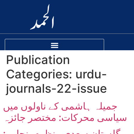
Publication
Categories:
urdu-
journals-22-issue
جمیلہ ہاشمی کے ناولوں میں
سیاسی محرکات: مختصر جائزہ
گلستانِ سعدی منظوم پنجابی: