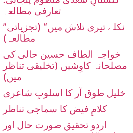
تعارفی مطالعہ
”نکلے تیری تلاش میں“ (تجزیاتی
مطالعہ)
خواجہ الطاف حسین حالی کی
مصلحانہ کاوِشیں (تخلیقی تناظر
میں)
خلیل طوق آر کا اسلوبِ شاعری
کلامِ فیض کا سماجی تناظر
اردو تحقیق صورت حال اور