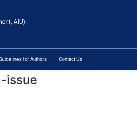
ment, AIU)
Guidelines for Authors
Contact Us
h-issue