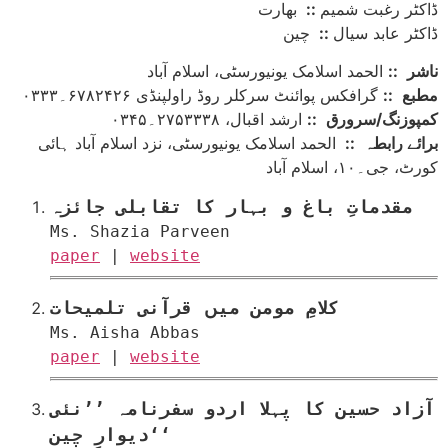
ڈاکٹر رغبت شمیم
::
بھارت
ڈاکٹر عابد سیال
::
چین
ناشر
::
الحمد اسلامک یونیورسٹی، اسلام آباد
مطبع
::
گرافکس پوائنٹ سرکلر روڈ راولپنڈی ۶۷۸۲۴۲۶۔۰۳۳۳
کمپوزنگ/سرورق
::
ارشد اقبال، ۲۷۵۳۳۳۸۔۰۳۴۵
برائے رابطہ
::
الحمد اسلامک یونیورسٹی، نزد اسلام آباد ہائی
کورٹ، جی۔۱۰، اسلام آباد
مقدماتِ باغ و بہار کا تقابلی جائزہ
Ms. Shazia Parveen
paper
|
website
کلامِ مومن میں قرآنی تلمیحات
Ms. Aisha Abbas
paper
|
website
آزاد حسین کا پہلا اردو سفرنامہ ’’نئی
دیوارِ چین‘‘