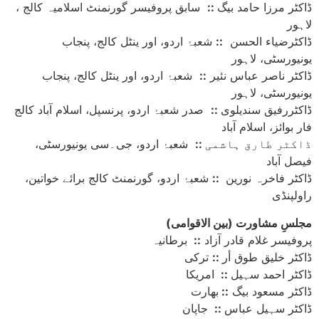
ڈاکٹر مرزا حامد بیگ
::
سابق پروفیسر گورنمنٹ اسلامیہ کالج ،
لاہور
ڈاکٹرضیاء الحسن
::
شعبۂ اردو، اور ینٹل کالج، پنجاب
یونیورسٹی، لاہور
ڈاکٹر ناصر عباس نئیر
::
شعبۂ اردو، اور ینٹل کالج، پنجاب
یونیورسٹی، لاہور
ڈاکٹررفیق سندیلوی
::
صدر شعبۂ اردو، پرنسپل، اسلام آباد کالج
فار بوائز، اسلام آباد
ڈاکٹر طارق ہاشمی
::
شعبۂ اردو، جی۔سی یونیورسٹی،
فیصل آباد
ڈاکٹر فاخرہ نورین
::
شعبۂ اردو، گورنمنٹ کالج برائے خواتین،
راولپنڈی
(مجلسِ مشاورت (بین الاقوامی
پروفیسر غلام قادر آزاد
::
برطانیہ
ڈاکٹر خلیق طوق أر
::
ترکی
ڈاکٹر احمد سہیل
::
امریکا
ڈاکٹر مسعود بیگ
::
بھارت
ڈاکٹر سہیل عباس
::
جاپان