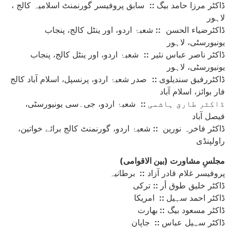
ڈاکٹر مرزا حامد بیگ
::
سابق پروفیسر گورنمنٹ اسلامیہ کالج ،
لاہور
ڈاکٹرضیاء الحسن
::
شعبۂ اردو، اور ینٹل کالج، پنجاب
یونیورسٹی، لاہور
ڈاکٹر ناصر عباس نئیر
::
شعبۂ اردو، اور ینٹل کالج، پنجاب
یونیورسٹی، لاہور
ڈاکٹررفیق سندیلوی
::
صدر شعبۂ اردو، پرنسپل، اسلام آباد کالج
فار بوائز، اسلام آباد
ڈاکٹر طارق ہاشمی
::
شعبۂ اردو، جی۔سی یونیورسٹی،
فیصل آباد
ڈاکٹر فاخرہ نورین
::
شعبۂ اردو، گورنمنٹ کالج برائے خواتین،
راولپنڈی
(مجلسِ مشاورت (بین الاقوامی
پروفیسر غلام قادر آزاد
::
برطانیہ
ڈاکٹر خلیق طوق أر
::
ترکی
ڈاکٹر احمد سہیل
::
امریکا
ڈاکٹر مسعود بیگ
::
بھارت
ڈاکٹر سہیل عباس
::
جاپان