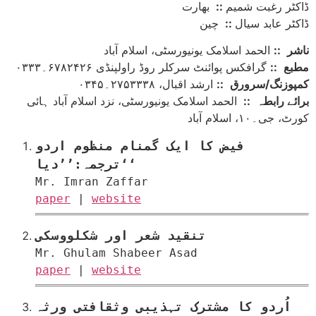
ڈاکٹر رغبت شمیم
::
بھارت
ڈاکٹر عابد سیال
::
چین
ناشر
::
الحمد اسلامک یونیورسٹی، اسلام آباد
مطبع
::
گرافکس پوائنٹ سرکلر روڈ راولپنڈی ۶۷۸۲۴۲۶۔۰۳۳۳
کمپوزنگ/سرورق
::
ارشد اقبال، ۲۷۵۳۳۳۸۔۰۳۴۵
برائے رابطہ
::
الحمد اسلامک یونیورسٹی، نزد اسلام آباد ہائی
کورٹ، جی۔۱۰، اسلام آباد
فیض کا ایک گمنام منظوم اردو
ترجمہ:’’دیا‘‘
Mr. Imran Zaffar
paper
|
website
تنقید شعر اور شکلووسکی
Mr. Ghulam Shabeer Asad
paper
|
website
اُردو کا مشترک تہذیبی وثقافتی ورثہ